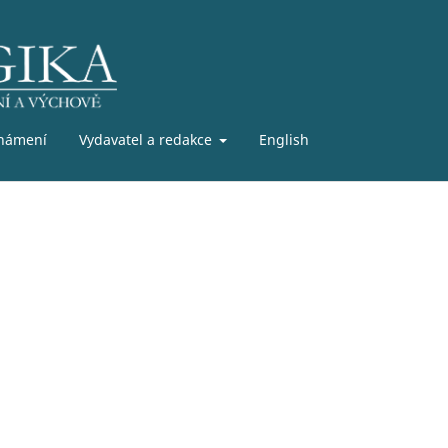
námení
Vydavatel a redakce
English