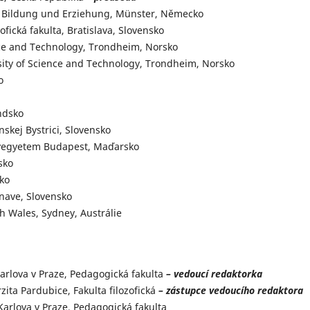
 in Bildung und Erziehung, Münster, Německo
fická fakulta, Bratislava, Slovensko
nce and Technology, Trondheim, Norsko
ity of Science and Technology, Trondheim, Norsko
o
ndsko
nskej Bystrici, Slovensko
yegyetem Budapest, Maďarsko
sko
sko
rnave, Slovensko
h Wales, Sydney, Austrálie
 Karlova v Praze, Pedagogická fakulta
– vedoucí redaktorka
rzita Pardubice, Fakulta filozofická
– zástupce vedoucího redaktora
 Karlova v Praze, Pedagogická fakulta