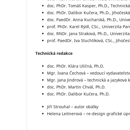
doc. PhDr. Tomáš Kasper, Ph.D., Technická
doc. PhDr. Dalibor Kučera, Ph.D., Jihočesk
doc. PaedDr. Anna Kucharská, Ph.D., Unive
prof. PhDr. Karel Rýdl, CSc., Univerzita Par
doc. RNDr. Jana Straková, Ph.D., Univerzit
prof. PaedDr. Iva Stuchlíková, CSc., Jihoče
Technická redakce
doc. PhDr. Klára Uličná, Ph.D.
Mgr. Ivana Čechová – vedoucí vydavatelstv
Mgr. Jana Jindrová – technická a jazyková 
doc. PhDr. Martin Chvál, Ph.D.
doc. PhDr. Dalibor Kučera, Ph.D.
Jiří Strouhal – autor obálky
Helena Leitnerová – re-design grafické úp