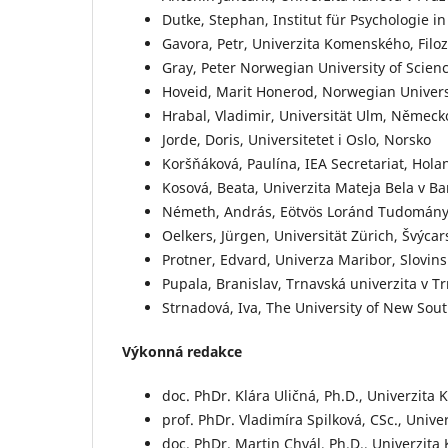
Dutke, Stephan, Institut für Psychologie
Gavora, Petr, Univerzita Komenského, Filozo
Gray, Peter Norwegian University of Scie
Hoveid, Marit Honerod, Norwegian Univers
Hrabal, Vladimir, Universität Ulm, Německ
Jorde, Doris, Universitetet i Oslo, Norsko
Koršňáková, Paulína, IEA Secretariat, Hola
Kosová, Beata, Univerzita Mateja Bela v Ba
Németh, András, Eötvös Loránd Tudomán
Oelkers, Jürgen, Universität Zürich, Švýcar
Protner, Edvard, Univerza Maribor, Slovin
Pupala, Branislav, Trnavská univerzita v T
Strnadová, Iva, The University of New Sout
Výkonná redakce
doc. PhDr. Klára Uličná, Ph.D., Univerzita
prof. PhDr. Vladimíra Spilková, CSc., Unive
doc. PhDr. Martin Chvál, Ph.D., Univerzita