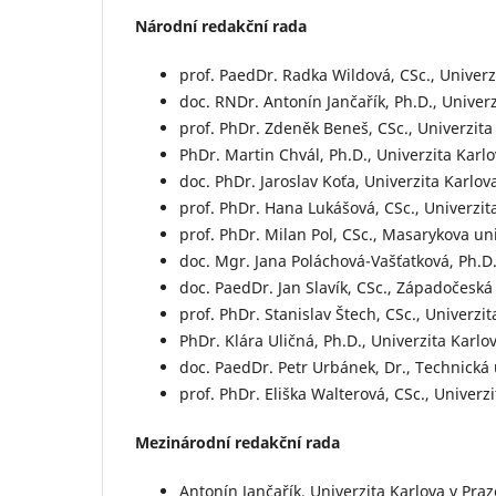
Národní redakční rada
prof. PaedDr. Radka Wildová, CSc., Univerz
doc. RNDr. Antonín Jančařík, Ph.D., Univer
prof. PhDr. Zdeněk Beneš, CSc., Univerzita 
PhDr. Martin Chvál, Ph.D., Univerzita Karl
doc. PhDr. Jaroslav Koťa, Univerzita Karlova
prof. PhDr. Hana Lukášová, CSc., Univerzit
prof. PhDr. Milan Pol, CSc., Masarykova univ
doc. Mgr. Jana Poláchová-Vašťatková, Ph.D.
doc. PaedDr. Jan Slavík, CSc., Západočeská
prof. PhDr. Stanislav Štech, CSc., Univerzi
PhDr. Klára Uličná, Ph.D., Univerzita Karlo
doc. PaedDr. Petr Urbánek, Dr., Technická
prof. PhDr. Eliška Walterová, CSc., Univerz
Mezinárodní redakční rada
Antonín Jančařík, Univerzita Karlova v Pra