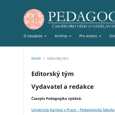
O časopise
Archivy
Pro autory
Oz
Domů
/
Editorský tým
Editorský tým
Vydavatel a redakce
Časopis Pedagogika vydává:
Univerzita Karlova v Praze – Pedagogická fakulta